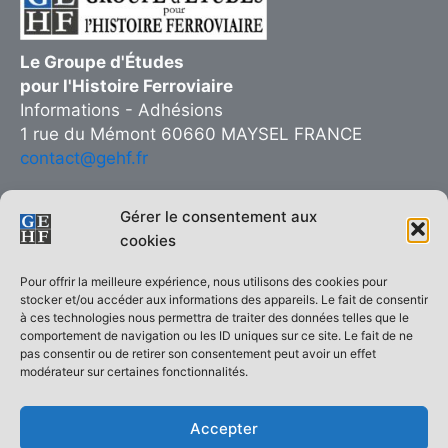
Le Groupe d'Études
pour l'Histoire Ferroviaire
Informations - Adhésions
1 rue du Mémont 60660 MAYSEL FRANCE
contact@gehf.fr
Gérer le consentement aux
cookies
Copie interdite © 2026 Groupe d’Études pour l’Histoire Ferroviaire
Pour offrir la meilleure expérience, nous utilisons des cookies pour
| Réalisé sur
Thème WordPress Astra
stocker et/ou accéder aux informations des appareils. Le fait de consentir
à ces technologies nous permettra de traiter des données telles que le
ACCUEIL
comportement de navigation ou les ID uniques sur ce site. Le fait de ne
pas consentir ou de retirer son consentement peut avoir un effet
Le GEHF en quelques mots
modérateur sur certaines fonctionnalités.
Qui sommes-nous ?
Demande d’adhésion
Accepter
La revue Histoire Ferroviaire