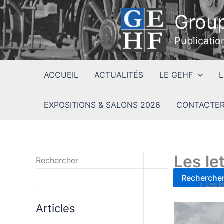
Aller
Group
au
contenu
Publicatio
ACCUEIL
ACTUALITÉS
LE GEHF
L
EXPOSITIONS & SALONS 2026
CONTACTER
Les le
Rechercher
Recherche
Accueil
»
Les l
Articles