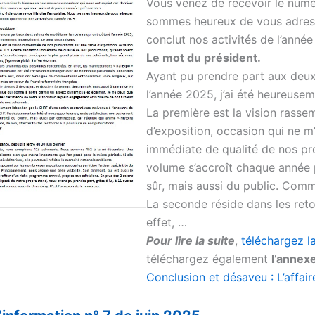
Vous venez de recevoir le num
sommes heureux de vous adresser
conclut nos activités de l’anné
Le mot du président.
Ayant pu prendre part aux deux
l’année 2025, j’ai été heureuse
La première est la vision rasse
d’exposition, occasion qui ne m’
immédiate de qualité de nos prod
volume s’accroît chaque année p
sûr, mais aussi du public. Comme
La seconde réside dans les ret
effet, …
Pour lire la suite
,
téléchargez l
téléchargez également
l’annexe
Conclusion et désaveu : L’affai