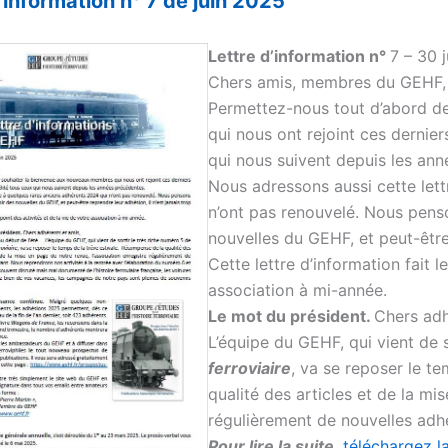
d’information n° 7 de juin 2025
Lettre d’information n°
7 – 30 
Chers amis, membres du GEHF,
Permettez-nous tout d’abord d
qui nous ont rejoint ces dernier
qui nous suivent depuis les an
Nous adressons aussi cette let
n’ont pas renouvelé. Nous penso
nouvelles du GEHF, et peut-être 
Cette lettre d’information fait l
association à mi-année.
Le mot du président.
Chers adh
L’équipe du GEHF, qui vient de 
ferroviaire
, va se reposer le t
qualité des articles et de la mi
régulièrement de nouvelles adhé
Pour lire la suite
,
téléchargez la