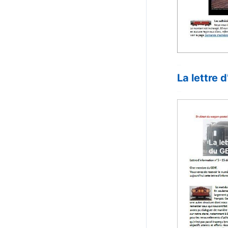
–
La lettre
–