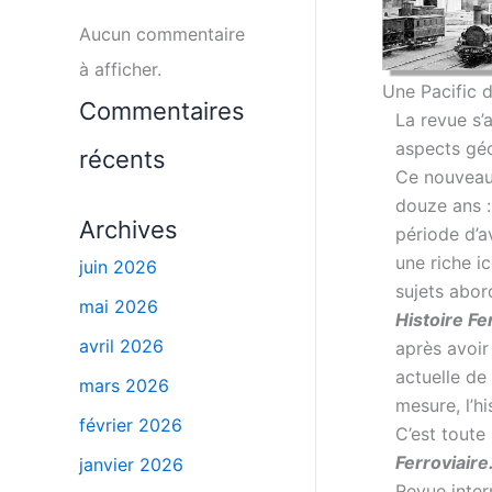
Aucun commentaire
à afficher.
Une Pacific d
Commentaires
La revue s’
aspects géo
récents
Ce nouveau 
douze ans :
Archives
période d’a
une riche i
juin 2026
sujets abor
mai 2026
Histoire Fe
avril 2026
après avoir
actuelle de 
mars 2026
mesure, l’hi
février 2026
C’est toute
Ferroviaire
janvier 2026
Revue inter