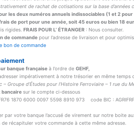
strativement de rachat de cotisations sur la base d’années 
our les deux numéros annuels indissociables (1 et 2 pour
frais de port pour une année, soit 45 euros ou bien 18 eu
is rigides.
FRAIS POUR L’ ÉTRANGER
: Nous consulter.
 bon de commande
pour l’adresse de livraison et pour optimis
 le bon de commande
paiement
sur banque française
à l’ordre de
GEHF,
adresser impérativement à notre trésorier en même temps
rc – Groupe d’Études pour l’Histoire Ferroviaire – 1 rue 
t bancaire
sur le compte ci-dessous
FR76 1870 6000 0097 5598 8910 973 code BIC : AGRIFRPP88
r par votre banque l’accusé de virement sur notre boite au
s de récapituler votre commande à cette même adresse.