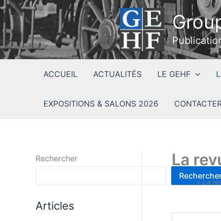
Aller
Group
au
contenu
Publicatio
ACCUEIL
ACTUALITÉS
LE GEHF
L
EXPOSITIONS & SALONS 2026
CONTACTER
La rev
Rechercher
Recherche
Accueil
»
La re
Articles