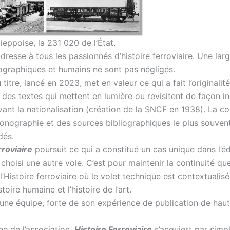
ieppoise, la 231 020 de l’État.
adresse à tous les passionnés d’histoire ferroviaire. Une lar
graphiques et humains ne sont pas négligés.
titre, lancé en 2023, met en valeur ce qui a fait l’originali
 des textes qui mettent en lumière ou revisitent de façon in
vant la nationalisation (création de la SNCF en 1938). La co
conographie et des sources bibliographiques le plus souvent
dés.
rroviaire
poursuit ce qui a constitué un cas unique dans l’édi
 choisi une autre voie. C’est pour maintenir la continuité q
l’Histoire ferroviaire où le volet technique est contextualis
stoire humaine et l’histoire de l’art.
 une équipe, forte de son expérience de publication de haut 
.
ne de l’association,
Histoire Ferroviaire
s’acquiert par simp