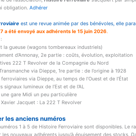
ni obligation.
Adhérer
rroviaire
est une revue animée par des bénévoles, elle parai
7 a été envoyé aux adhérents le 15 juin 2026
.
:
t la gueuse (wagons tombereaux industriels)
ment d’Annonay, 2e partie : coûts, évolution, exploitation
tives 222 T Revolver de la Compagnie du Nord
 Transmanche via Dieppe, 1re partie : de l’origine à 1928
 ferroviaires via Dieppe, au temps de l’Ouest et de l’État
s signaux lumineux de l’Est et de l’AL
 une gare Midi un peu particulière
 Xavier Jacquet : La 222 T Revolver
er les anciens numéros
numéros 1 à 5 de Histoire Ferroviaire sont disponibles. Le
r les nouveaux adhérents jusqu’à épuisement des stocks.
Da