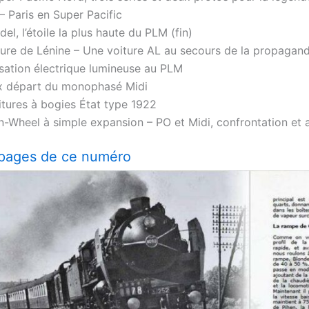
– Paris en Super Pacific
l, l’étoile la plus haute du PLM (fin)
ture de Lénine – Une voiture AL au secours de la propagan
isation électrique lumineuse au PLM
x départ du monophasé Midi
itures à bogies État type 1922
n-Wheel à simple expansion – PO et Midi, confrontation et 
pages de ce numéro