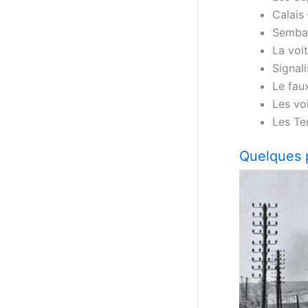
Calais 
Sembade
La voi
Signal
Le fau
Les vo
Les Te
Quelques 