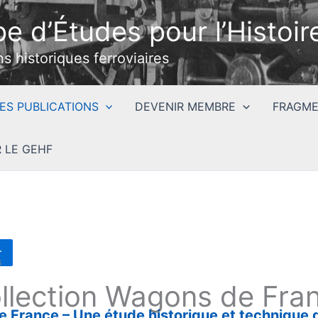
e d’Études pour l’Histoire
ns historiques ferroviaires
ES PUBLICATIONS
DEVENIR MEMBRE
FRAGME
 LE GEHF
r
s
llection Wagons de Fra
 France – Une étude historique et technique