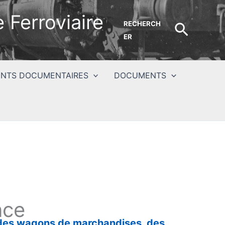
 Ferroviaire
RECHERCH
Recher
ER
NTS DOCUMENTAIRES
DOCUMENTS
nce
 des wagons de marchandises, des