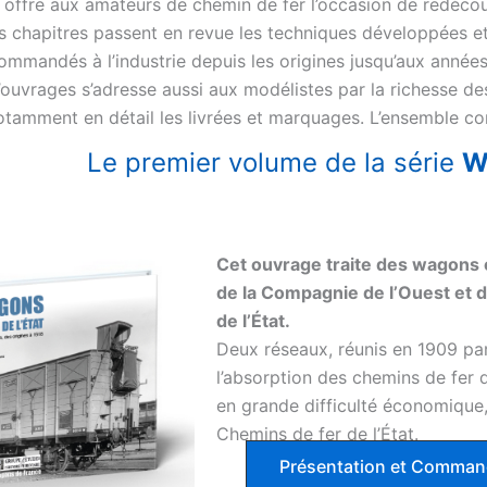
i offre aux amateurs de chemin de fer l’occasion de redéc
es chapitres passent en revue les techniques développées et
mmandés à l’industrie depuis les origines jusqu’aux années 
’ouvrages s’adresse aussi aux modélistes par la richesse des
otamment en détail les livrées et marquages. L’ensemble co
Le premier volume de la série
W
Cet ouvrage traite des wagons
de la Compagnie de l’Ouest et 
de l’État.
Deux réseaux, réunis en 1909 pa
l’absorption des chemins de fer d
en grande difficulté économique,
Chemins de fer de l’État.
Présentation et Comma