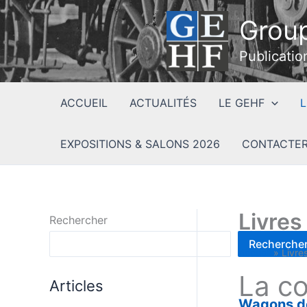
Aller
Group
au
contenu
Publicatio
ACCUEIL
ACTUALITÉS
LE GEHF
L
EXPOSITIONS & SALONS 2026
CONTACTER
Livres
Rechercher
Recherche
Accueil
»
Livre
La co
Articles
Wagons de