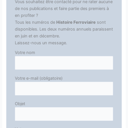
Vous souhaitez être contacté pour ne rater aucune
de nos publications et faire partie des premiers à
en profiter ?
Tous les numéros de
Histoire Ferroviaire
sont
disponibles. Les deux numéros annuels paraissent
en juin et en décembre.
Laissez-nous un message.
Votre nom
Votre e-mail (obligatoire)
Objet