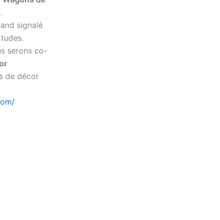
.
tand signalé
Études.
s serons co-
or
ts de décor
com/