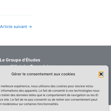
Article suivant
→
Le Groupe d'Études
pour l'Histoire Ferroviaire
Informations - Adhésions
Gérer le consentement aux cookies
1 rue du Mémont 60660 MAYSEL FRANCE
contact@gehf.fr
la meilleure expérience, nous utilisons des cookies pour stocker et/ou
informations des appareils. Le fait de consentir à ces technologies nous
 traiter des données telles que le comportement de navigation ou les ID
ce site. Le fait de ne pas consentir ou de retirer son consentement peut
et modérateur sur certaines fonctionnalités.