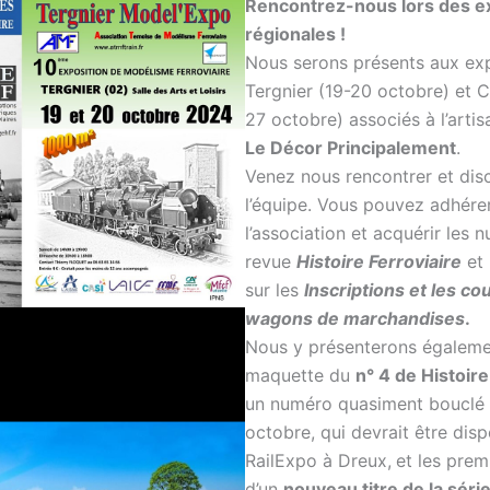
Rencontrez-nous lors des e
régionales !
Nous serons présents aux exp
Tergnier (19-20 octobre) et C
27 octobre) associés à l’arti
Le Décor Principalement
.
Venez nous rencontrer et dis
l’équipe. Vous pouvez adhérer
l’association et acquérir les 
revue
Histoire Ferroviaire
et 
sur les
Inscriptions et les co
wagons de marchandises
.
Nous y présenterons égaleme
maquette du
n° 4 de Histoire
un numéro quasiment bouclé 
octobre, qui devrait être dis
RailExpo à Dreux,
et les prem
d’un
nouveau titre de la sér