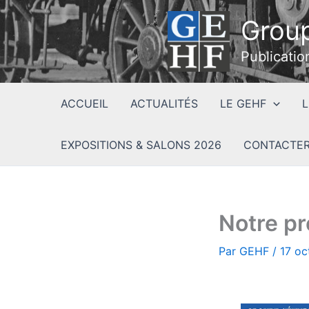
Aller
Group
au
contenu
Publicatio
ACCUEIL
ACTUALITÉS
LE GEHF
L
EXPOSITIONS & SALONS 2026
CONTACTER
Notre pr
Par
GEHF
/
17 oc