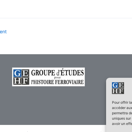
ent
Pour offrir 
accéder aux 
permettra de
uniques sur 
avoir un eff