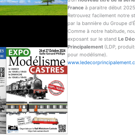
France
à paraitre début 2025
Retrouvez facilement notre s
par la bannière du Groupe d’
Comme à notre habitude, nou
exposant sur le stand
Le Déc
Principalement
(LDP, produi
pour modélisme).
www.ledecorprincipalement.