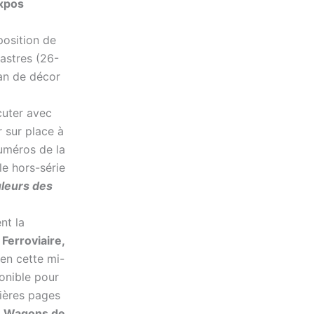
xpos
osition de
astres (26-
san de décor
cuter avec
 sur place à
numéros de la
le hors-série
uleurs des
nt la
 Ferroviaire,
en cette mi-
ponible pour
ières pages
ie Wagons de