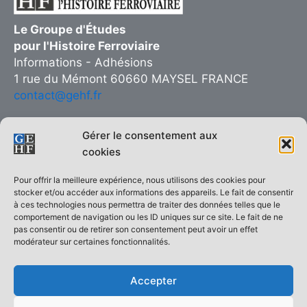
Le Groupe d'Études
pour l'Histoire Ferroviaire
Informations - Adhésions
1 rue du Mémont 60660 MAYSEL FRANCE
contact@gehf.fr
Gérer le consentement aux
cookies
Copie interdite © 2026 Groupe d’Études pour l’Histoire Ferroviaire
Pour offrir la meilleure expérience, nous utilisons des cookies pour
| Réalisé sur
Thème WordPress Astra
stocker et/ou accéder aux informations des appareils. Le fait de consentir
à ces technologies nous permettra de traiter des données telles que le
ACCUEIL
comportement de navigation ou les ID uniques sur ce site. Le fait de ne
pas consentir ou de retirer son consentement peut avoir un effet
Le GEHF en quelques mots
modérateur sur certaines fonctionnalités.
Qui sommes-nous ?
Demande d’adhésion
Accepter
La revue Histoire Ferroviaire
Les monographies