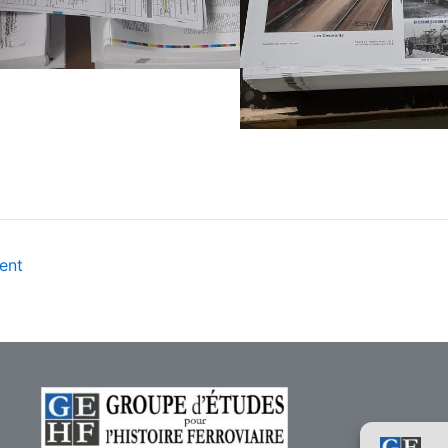
–
ent