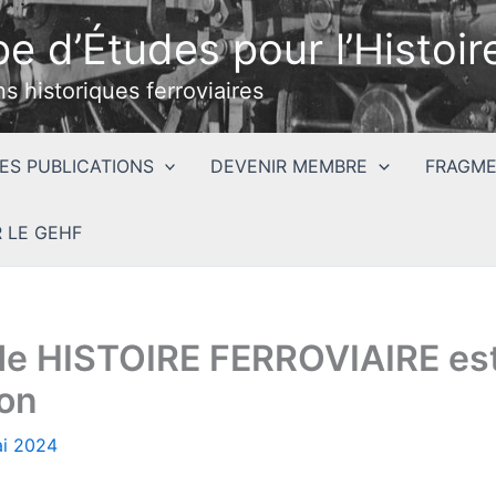
e d’Études pour l’Histoire
ns historiques ferroviaires
ES PUBLICATIONS
DEVENIR MEMBRE
FRAGME
 LE GEHF
 de HISTOIRE FERROVIAIRE es
ion
ai 2024