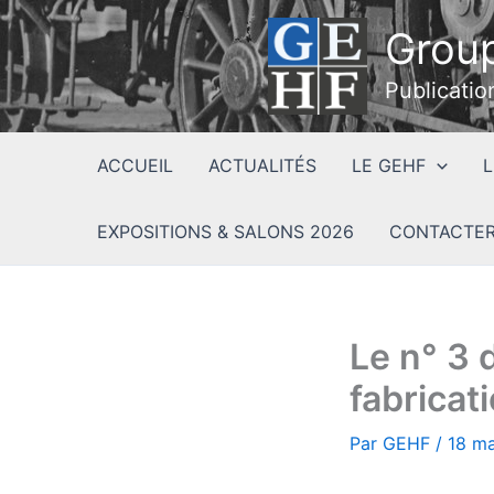
Aller
Group
au
contenu
Publicatio
ACCUEIL
ACTUALITÉS
LE GEHF
L
EXPOSITIONS & SALONS 2026
CONTACTER
Le n° 3
fabricat
Par
GEHF
/
18 m