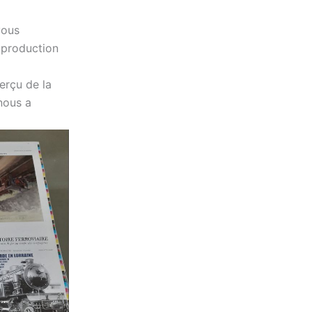
vous
 production
erçu de la
nous a