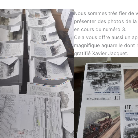
Nous sommes très fier de 
présenter des photos de la
en cours du numéro 3.
Cela vous offre aussi un ap
magnifique aquarelle dont 
gratifié Xavier Jacquet.