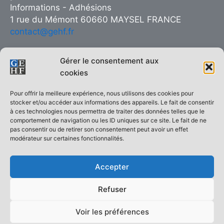
Informations - Adhésions
1 rue du Mémont 60660 MAYSEL FRANCE
contact@gehf.fr
Gérer le consentement aux
cookies
Copie interdite © 2026 Groupe d’Études pour l’Histoire Ferroviaire
Pour offrir la meilleure expérience, nous utilisons des cookies pour
| Réalisé sur
Thème WordPress Astra
stocker et/ou accéder aux informations des appareils. Le fait de consentir
à ces technologies nous permettra de traiter des données telles que le
ACCUEIL
comportement de navigation ou les ID uniques sur ce site. Le fait de ne
pas consentir ou de retirer son consentement peut avoir un effet
Le GEHF en quelques mots
modérateur sur certaines fonctionnalités.
Qui sommes-nous ?
Demande d’adhésion
Accepter
La revue Histoire Ferroviaire
Les monographies
Refuser
Livres
Expositions & Salons
Voir les préférences
Contacter le GEHF