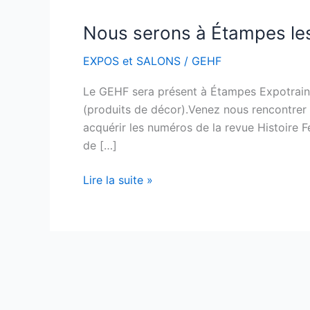
Nous serons à Étampes les 
Nous
serons
EXPOS et SALONS
/
GEHF
à
Étampes
Le GEHF sera présent à Étampes Expotrain,
les
(produits de décor).Venez nous rencontrer e
12
acquérir les numéros de la revue Histoire Fe
et
de […]
13
avril
Lire la suite »
2025