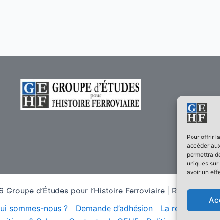
Pour offrir 
accéder aux 
permettra de
uniques sur 
avoir un eff
 Groupe d’Études pour l’Histoire Ferroviaire | Réalisé sur
T
Ac
ui sommes-nous ?
Demande d’adhésion
La revue Histoir