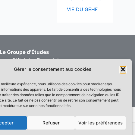
VIE DU GEHF
Le Groupe d'Études
pour l'Histoire Ferroviaire
Informations - Adhésions
Gérer le consentement aux cookies
1 rue du Mémont 60660 MAYSEL FRANCE
contact@gehf.fr
la meilleure expérience, nous utilisons des cookies pour stocker et/ou
informations des appareils. Le fait de consentir à ces technologies nous
 traiter des données telles que le comportement de navigation ou les ID
ce site. Le fait de ne pas consentir ou de retirer son consentement peut
et modérateur sur certaines fonctionnalités.
hème WordPress Astra
cepter
Refuser
Voir les préférences
e Ferroviaire
Les monographies
Livres