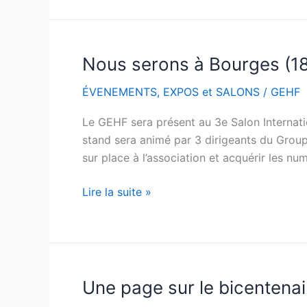
Nous serons à Bourges (18
Nous
serons
ÉVENEMENTS
,
EXPOS et SALONS
/
GEHF
à
Bourges
Le GEHF sera présent au 3e Salon Internatio
(18)
stand sera animé par 3 dirigeants du Group
les
sur place à l’association et acquérir les num
14
et
Lire la suite »
15
mars
2026
Une page sur le bicentenai
Une
page