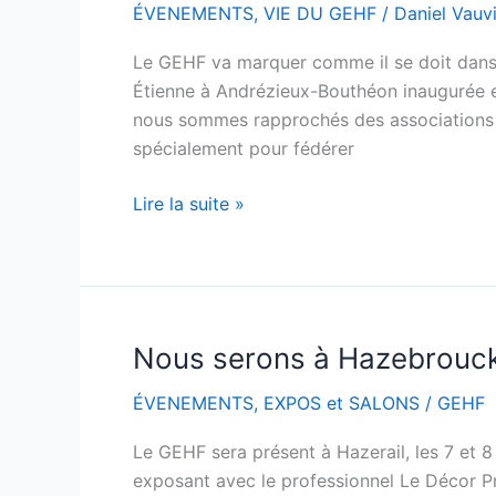
ÉVENEMENTS
,
VIE DU GEHF
/
Daniel Vauvil
sur
le
Le GEHF va marquer comme il se doit dans u
bicentenaire
Étienne à Andrézieux-Bouthéon inaugurée en
–
nous sommes rapprochés des associations lo
ligne
spécialement pour fédérer
de
Saint-
Lire la suite »
Étienne
à
Andrézieux
Nous serons à Hazebrouck (
Nous
serons
ÉVENEMENTS
,
EXPOS et SALONS
/
GEHF
à
Hazebrouck
Le GEHF sera présent à Hazerail, les 7 et 
(59)
exposant avec le professionnel Le Décor P