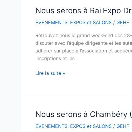
Nous serons à RailExpo D
Nous
serons
ÉVENEMENTS
,
EXPOS et SALONS
/
GEHF
à
RailExpo
Retrouvez nous le grand week-end des 28-
Dreux
discuter avec l’équipe dirigeante et les au
les
adhérer sur place à l’association et acquérir
28-
Inscriptions et les
30
novembre
Lire la suite »
Nous serons à Chambéry (
Nous
serons
ÉVENEMENTS
,
EXPOS et SALONS
/
GEHF
à