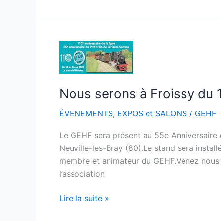
Nous
serons
à
Froissy
Nous serons à Froissy du 
du
14
ÉVENEMENTS
,
EXPOS et SALONS
/
GEHF
au
Le GEHF sera présent au 55e Anniversaire d
17
Neuville-les-Bray (80).Le stand sera insta
mai
membre et animateur du GEHF.Venez nous re
2026
l’association
Lire la suite »