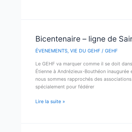
2026
Bicentenaire – ligne de Sa
Bicentenaire
–
ÉVENEMENTS
,
VIE DU GEHF
/
GEHF
ligne
de
Le GEHF va marquer comme il se doit dans d
Saint-
Étienne à Andrézieux-Bouthéon inaugurée en
Étienne
nous sommes rapprochés des associations lo
à
spécialement pour fédérer
Andrézieux
Lire la suite »