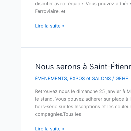
les
discuter avec l’équipe. Vous pouvez adhérer
7
Ferroviaire, et
et
8
Lire la suite »
février
2026
Nous serons à Saint-Étienn
Nous
serons
ÉVENEMENTS
,
EXPOS et SALONS
/
GEHF
à
Saint-
Retrouvez nous le dimanche 25 janvier à Mod
Étienne
le stand. Vous pouvez adhérer sur place à l’
(42)
hors-série sur les Inscriptions et les cou
le
compagnies.Tous les
25
janvier
Lire la suite »