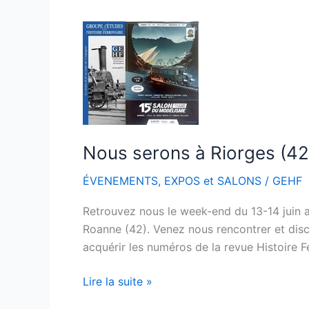
Nous
serons
à
Riorges
(42)
les
13
Nous serons à Riorges (42)
et
14
ÉVENEMENTS
,
EXPOS et SALONS
/
GEHF
juin
2026
Retrouvez nous le week-end du 13-14 juin 
Roanne (42). Venez nous rencontrer et discu
acquérir les numéros de la revue Histoire Fer
Lire la suite »