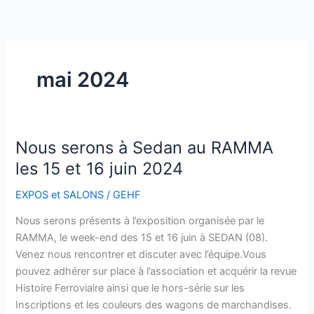
Aller
au
contenu
mai 2024
Nous serons à Sedan au RAMMA
Nous
serons
les 15 et 16 juin 2024
à
EXPOS et SALONS
/
GEHF
Sedan
au
Nous serons présents à l’exposition organisée par le
RAMMA
RAMMA, le week-end des 15 et 16 juin à SEDAN (08).
les
Venez nous rencontrer et discuter avec l’équipe.Vous
15
pouvez adhérer sur place à l’association et acquérir la revue
et
Histoire Ferroviaire ainsi que le hors-série sur les
16
Inscriptions et les couleurs des wagons de marchandises.
juin