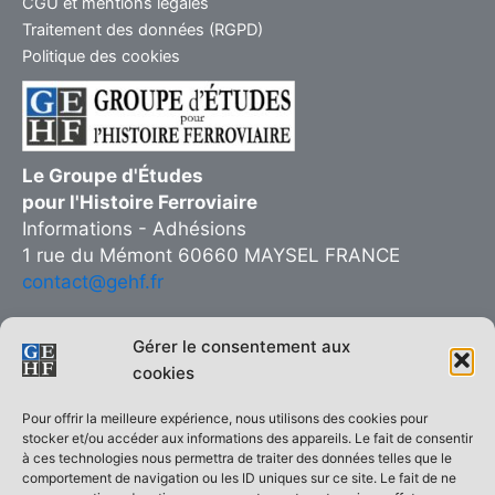
CGU et mentions légales
Traitement des données (RGPD)
Politique des cookies
Le Groupe d'Études
pour l'Histoire Ferroviaire
Informations - Adhésions
1 rue du Mémont 60660 MAYSEL FRANCE
contact@gehf.fr
Gérer le consentement aux
cookies
Copie interdite © 2026 Groupe d’Études pour l’Histoire Ferroviaire
Pour offrir la meilleure expérience, nous utilisons des cookies pour
| Réalisé sur
Thème WordPress Astra
stocker et/ou accéder aux informations des appareils. Le fait de consentir
à ces technologies nous permettra de traiter des données telles que le
ACCUEIL
comportement de navigation ou les ID uniques sur ce site. Le fait de ne