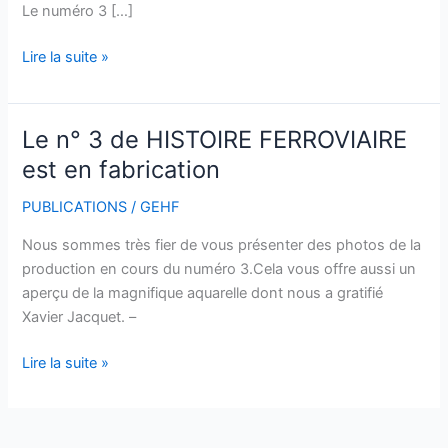
Le numéro 3 […]
2024
Lire la suite »
Le n° 3 de HISTOIRE FERROVIAIRE
Le
n°
est en fabrication
3
PUBLICATIONS
/
GEHF
de
HISTOIRE
Nous sommes très fier de vous présenter des photos de la
FERROVIAIRE
production en cours du numéro 3.Cela vous offre aussi un
est
aperçu de la magnifique aquarelle dont nous a gratifié
en
Xavier Jacquet. –
fabrication
Lire la suite »