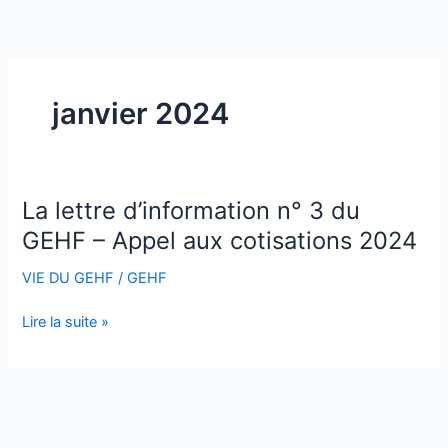
Aller
au
contenu
janvier 2024
La lettre d’information n° 3 du
La
lettre
GEHF – Appel aux cotisations 2024
d’information
VIE DU GEHF
/
GEHF
n°
3
Lire la suite »
du
GEHF
–
Appel
aux
cotisations