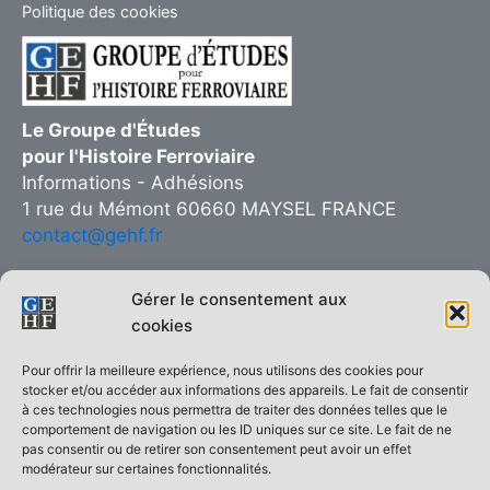
Politique des cookies
Le Groupe d'Études
pour l'Histoire Ferroviaire
Informations - Adhésions
1 rue du Mémont 60660 MAYSEL FRANCE
contact@gehf.fr
Gérer le consentement aux
cookies
Copie interdite © 2026 Groupe d’Études pour l’Histoire Ferroviaire
Pour offrir la meilleure expérience, nous utilisons des cookies pour
| Réalisé sur
Thème WordPress Astra
stocker et/ou accéder aux informations des appareils. Le fait de consentir
à ces technologies nous permettra de traiter des données telles que le
ACCUEIL
comportement de navigation ou les ID uniques sur ce site. Le fait de ne
pas consentir ou de retirer son consentement peut avoir un effet
Le GEHF en quelques mots
modérateur sur certaines fonctionnalités.
Qui sommes-nous ?