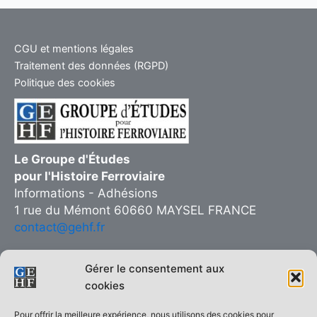
CGU et mentions légales
Traitement des données (RGPD)
Politique des cookies
Le Groupe d'Études
pour l'Histoire Ferroviaire
Informations - Adhésions
1 rue du Mémont 60660 MAYSEL FRANCE
contact@gehf.fr
Gérer le consentement aux
cookies
Copie interdite © 2026 Groupe d’Études pour l’Histoire Ferroviaire
Pour offrir la meilleure expérience, nous utilisons des cookies pour