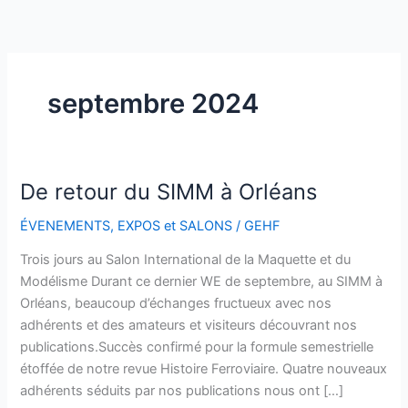
Aller
au
contenu
septembre 2024
De retour du SIMM à Orléans
De
retour
ÉVENEMENTS
,
EXPOS et SALONS
/
GEHF
du
SIMM
Trois jours au Salon International de la Maquette et du
à
Modélisme Durant ce dernier WE de septembre, au SIMM à
Orléans
Orléans, beaucoup d’échanges fructueux avec nos
adhérents et des amateurs et visiteurs découvrant nos
publications.Succès confirmé pour la formule semestrielle
étoffée de notre revue Histoire Ferroviaire. Quatre nouveaux
adhérents séduits par nos publications nous ont […]