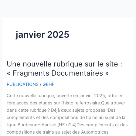
Aller
au
contenu
janvier 2025
Une nouvelle rubrique sur le site :
Une
nouvelle
« Fragments Documentaires »
rubrique
PUBLICATIONS
/
GEHF
sur
le
Cette nouvelle rubrique, ouverte en janvier 2025, offre en
site
libre accès des études sur l’histoire ferroviaire.Que trouver
:
dans cette rubrique ? Déjà deux sujets proposés :Des
« Fragments
compléments et des compositions de trains au sujet de la
Documentaires »
ligne Bordeaux – Aurillac (HF n° 4)Des compléments et des
compositions de trains au sujet des Automotrices