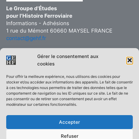
Le Groupe d'Études
pour l'Histoire Ferroviaire
Informations - Adhésions
1 rue du Mémont 60660 MAYSEL FRANCE
contact@gehf.fr
Gérer le consentement aux
cookies
Copie interdite © 2026 Groupe d’Études pour l’Histoire Ferroviaire
Pour offrir la meilleure expérience, nous utilisons des cookies pour
| Réalisé sur
Thème WordPress Astra
stocker et/ou accéder aux informations des appareils. Le fait de consentir
à ces technologies nous permettra de traiter des données telles que le
ACCUEIL
comportement de navigation ou les ID uniques sur ce site. Le fait de ne
pas consentir ou de retirer son consentement peut avoir un effet
Le GEHF en quelques mots
modérateur sur certaines fonctionnalités.
Qui sommes-nous ?
Demande d’adhésion
Accepter
La revue Histoire Ferroviaire
Les monographies
Refuser
Livres