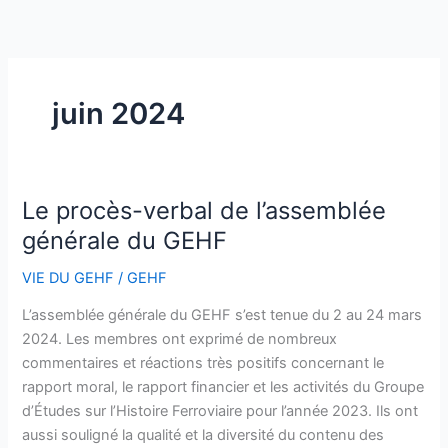
Aller
au
contenu
juin 2024
Le procès-verbal de l’assemblée
Le
procès-
générale du GEHF
verbal
VIE DU GEHF
/
GEHF
de
l’assemblée
L’assemblée générale du GEHF s’est tenue du 2 au 24 mars
générale
2024. Les membres ont exprimé de nombreux
du
commentaires et réactions très positifs concernant le
GEHF
rapport moral, le rapport financier et les activités du Groupe
d’Études sur l’Histoire Ferroviaire pour l’année 2023. Ils ont
aussi souligné la qualité et la diversité du contenu des