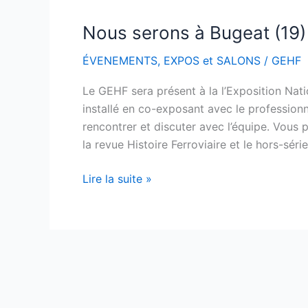
Nous serons à Bugeat (19)
Nous
serons
ÉVENEMENTS
,
EXPOS et SALONS
/
GEHF
à
Bugeat
Le GEHF sera présent à la l’Exposition Nat
(19)
installé en co-exposant avec le professio
les
rencontrer et discuter avec l’équipe. Vous 
13
la revue Histoire Ferroviaire et le hors-série
et
14
Lire la suite »
septembre
2025