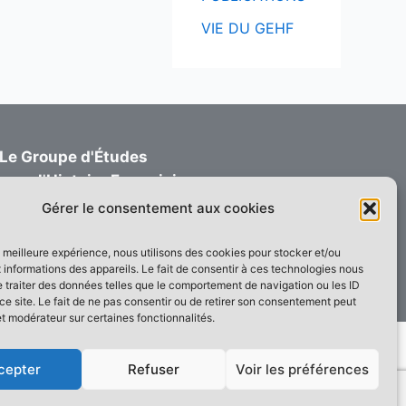
VIE DU GEHF
Le Groupe d'Études
pour l'Histoire Ferroviaire
Informations - Adhésions
Gérer le consentement aux cookies
1 rue du Mémont 60660 MAYSEL FRANCE
contact@gehf.fr
la meilleure expérience, nous utilisons des cookies pour stocker et/ou
informations des appareils. Le fait de consentir à ces technologies nous
 traiter des données telles que le comportement de navigation ou les ID
ce site. Le fait de ne pas consentir ou de retirer son consentement peut
et modérateur sur certaines fonctionnalités.
hème WordPress Astra
cepter
Refuser
Voir les préférences
e Ferroviaire
Les monographies
Livres