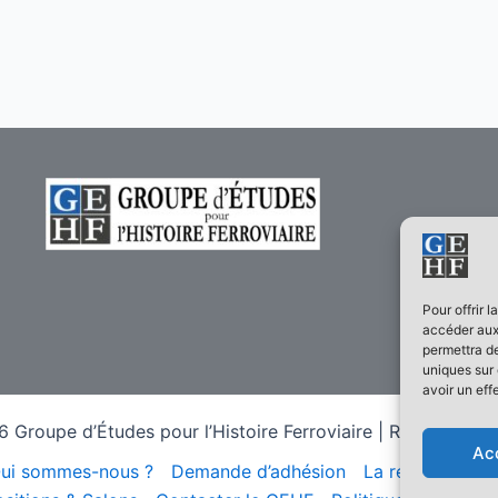
Pour offrir 
accéder aux 
permettra de
uniques sur 
avoir un eff
 Groupe d’Études pour l’Histoire Ferroviaire | Réalisé sur
T
Ac
ui sommes-nous ?
Demande d’adhésion
La revue Histoir