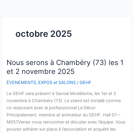
Aller
au
contenu
octobre 2025
Nous serons à Chambéry (73) les 1
Nous
serons
et 2 novembre 2025
à
ÉVENEMENTS
,
EXPOS et SALONS
/
GEHF
Chambéry
(73)
Le GEHF sera présent à Savoie Modélisme, les 1er et 2
les
novembre à Chambéry (73). Le stand est installé comme
1
co-exposant avec le professionnel Le Décor
et
Principalement, membre et animateur du GEHF. Hall G1 –
2
M057Venez nous rencontrer et discuter avec l’équipe. Vous
novembre
pouvez adhérer sur place à l’association et acquérir les
2025