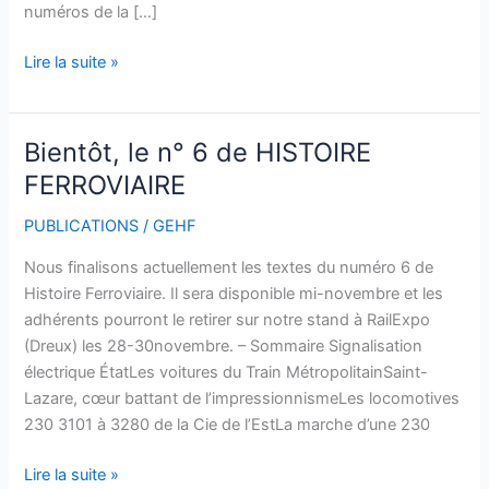
numéros de la […]
Lire la suite »
Bientôt, le n° 6 de HISTOIRE
Bientôt,
le
FERROVIAIRE
n°
PUBLICATIONS
/
GEHF
6
de
Nous finalisons actuellement les textes du numéro 6 de
HISTOIRE
Histoire Ferroviaire. Il sera disponible mi-novembre et les
FERROVIAIRE
adhérents pourront le retirer sur notre stand à RailExpo
(Dreux) les 28-30novembre. – Sommaire Signalisation
électrique ÉtatLes voitures du Train MétropolitainSaint-
Lazare, cœur battant de l’impressionnismeLes locomotives
230 3101 à 3280 de la Cie de l’EstLa marche d’une 230
Lire la suite »