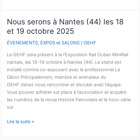
Nous serons à Nantes (44) les 18
Nous
serons
et 19 octobre 2025
à
ÉVENEMENTS
,
EXPOS et SALONS
/
GEHF
Nantes
(44)
Le GEHF sera présent à la l’Exposition Rail Océan MiniRail
les
nantais, les 18-19 octobre à Nantes (44). Le stand est
18
installé comme co-exposant avec le professionnel Le
et
Décor Principalement, membre et animateur du
19
GEHF.Venez nous rencontrer et discuter avec l’équipe.
octobre
Vous pouvez adhérer sur place à l’association et acquérir
2025
les numéros de la revue Histoire Ferroviaire et le hors-série
sur
Lire la suite »