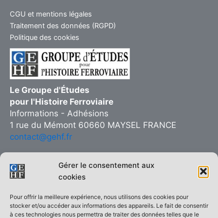
CGU et mentions légales
Traitement des données (RGPD)
Politique des cookies
Le Groupe d'Études
pour l'Histoire Ferroviaire
Informations - Adhésions
1 rue du Mémont 60660 MAYSEL FRANCE
contact@gehf.fr
Gérer le consentement aux
cookies
Copie interdite © 2026 Groupe d’Études pour l’Histoire Ferroviaire
Pour offrir la meilleure expérience, nous utilisons des cookies pour
| Réalisé sur
Thème WordPress Astra
stocker et/ou accéder aux informations des appareils. Le fait de consentir
à ces technologies nous permettra de traiter des données telles que le