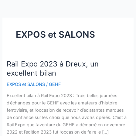
Aller
au
contenu
EXPOS et SALONS
Rail Expo 2023 à Dreux, un
Rail
Expo
excellent bilan
2023
EXPOS et SALONS
/
GEHF
à
Dreux,
Excellent bilan à Rail Expo 2023 : Trois belles journées
un
d’échanges pour le GEHF avec les amateurs d’histoire
excellent
ferroviaire, et l’occasion de recevoir d’éclatantes marques
bilan
de confiance sur les choix que nous avons opérés. C’est à
Rail Expo que l’aventure du GEHF a démarré en novembre
2022 et l’édition 2023 fut l’occasion de faire le […]