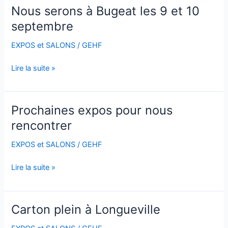
Nous serons à Bugeat les 9 et 10
Nous
serons
septembre
à
EXPOS et SALONS
/
GEHF
Bugeat
les
Lire la suite »
9
et
10
septembre
Prochaines expos pour nous
Prochaines
expos
rencontrer
pour
EXPOS et SALONS
/
GEHF
nous
rencontrer
Lire la suite »
Carton plein à Longueville
Carton
plein