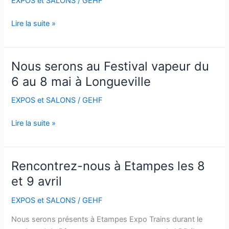
EXPOS et SALONS
/
GEHF
à
Longueville
Lire la suite »
Nous serons au Festival vapeur du
Nous
serons
6 au 8 mai à Longueville
au
EXPOS et SALONS
/
GEHF
Festival
vapeur
Lire la suite »
du
6
au
8
Rencontrez-nous à Etampes les 8
Rencontrez-
mai
nous
et 9 avril
à
à
Longueville
EXPOS et SALONS
/
GEHF
Etampes
les
Nous serons présents à Etampes Expo Trains durant le
8