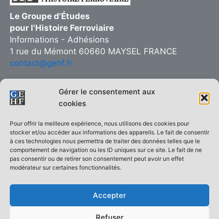
Le Groupe d'Études
pour l'Histoire Ferroviaire
Informations - Adhésions
1 rue du Mémont 60660 MAYSEL FRANCE
contact@gehf.fr
Gérer le consentement aux
cookies
Copie interdite © 2026 Groupe d’Études pour l’Histoire Ferroviaire
Pour offrir la meilleure expérience, nous utilisons des cookies pour
| Réalisé sur
Thème WordPress Astra
stocker et/ou accéder aux informations des appareils. Le fait de consentir
à ces technologies nous permettra de traiter des données telles que le
ACCUEIL
comportement de navigation ou les ID uniques sur ce site. Le fait de ne
pas consentir ou de retirer son consentement peut avoir un effet
Le GEHF en quelques mots
modérateur sur certaines fonctionnalités.
Qui sommes-nous ?
Demande d’adhésion
Accepter
La revue Histoire Ferroviaire
Les monographies
Refuser