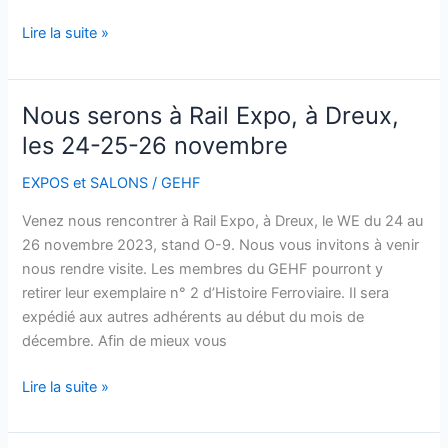
Lire la suite »
Nous serons à Rail Expo, à Dreux,
Nous
serons
les 24-25-26 novembre
à
EXPOS et SALONS
/
GEHF
Rail
Expo,
Venez nous rencontrer à Rail Expo, à Dreux, le WE du 24 au
à
26 novembre 2023, stand O-9. Nous vous invitons à venir
Dreux,
nous rendre visite. Les membres du GEHF pourront y
les
retirer leur exemplaire n° 2 d’Histoire Ferroviaire. Il sera
24-
expédié aux autres adhérents au début du mois de
25-
décembre. Afin de mieux vous
26
novembre
Lire la suite »