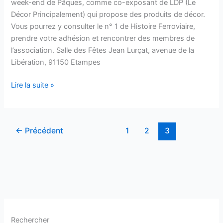
week-end de Pâques, comme co-exposant de LDP (Le
et
Décor Principalement) qui propose des produits de décor.
9
Vous pourrez y consulter le n° 1 de Histoire Ferroviaire,
avril
prendre votre adhésion et rencontrer des membres de
l’association. Salle des Fêtes Jean Lurçat, avenue de la
Libération, 91150 Etampes
Lire la suite »
←
Précédent
1
2
3
Rechercher